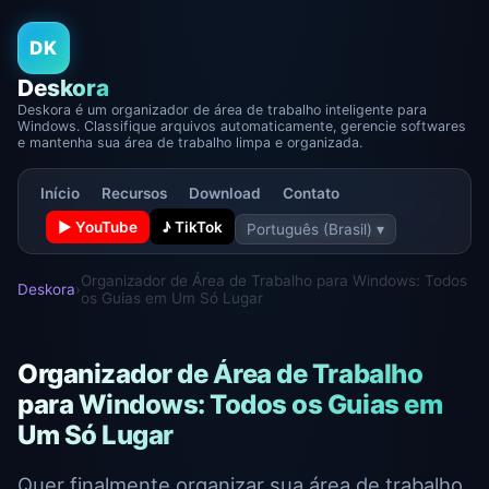
DK
Deskora
Deskora é um organizador de área de trabalho inteligente para
Windows. Classifique arquivos automaticamente, gerencie softwares
e mantenha sua área de trabalho limpa e organizada.
Início
Recursos
Download
Contato
▶ YouTube
♪ TikTok
Português (Brasil) ▾
Organizador de Área de Trabalho para Windows: Todos
Deskora
›
os Guias em Um Só Lugar
Organizador de Área de Trabalho
para Windows: Todos os Guias em
Um Só Lugar
Quer finalmente organizar sua área de trabalho