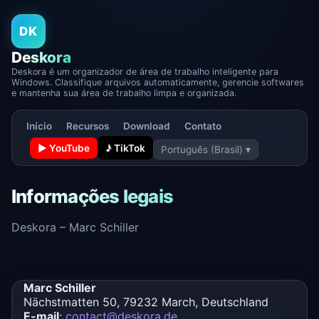
DK
Deskora
Deskora é um organizador de área de trabalho inteligente para
Windows. Classifique arquivos automaticamente, gerencie softwares
e mantenha sua área de trabalho limpa e organizada.
Início
Recursos
Download
Contato
▶ YouTube
♪ TikTok
Português (Brasil) ▾
Informações legais
Deskora – Marc Schiller
Marc Schiller
Nächstmatten 50, 79232 March, Deutschland
E-mail
:
contact@deskora.de