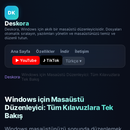
DK
Deskora
Deskora, Windows için akıllı bir masaüstü düzenleyicisidir. Dosyaları
otomatik sıralayın, yazılımları yönetin ve masaüstünüzü temiz ve
düzenli tutun.
Ana Sayfa
Özellikler
İndir
İletişim
▶ YouTube
♪ TikTok
Türkçe ▾
Windows için Masaüstü Düzenleyici: Tüm Kılavuzlara
Deskora
›
Tek Bakış
Windows için Masaüstü
Düzenleyici: Tüm Kılavuzlara Tek
Bakış
Windows masaüstünüzü sonunda düzenlemek