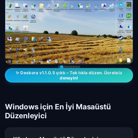
✨ Deskora v1.1.0.5 çıktı – Tek tıkla düzen. Ücretsiz
deneyin!
Windows için En İyi Masaüstü
Düzenleyici