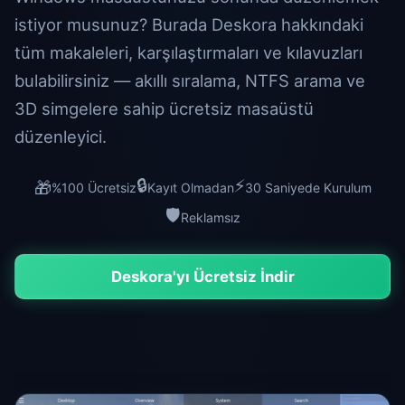
istiyor musunuz? Burada Deskora hakkındaki
tüm makaleleri, karşılaştırmaları ve kılavuzları
bulabilirsiniz — akıllı sıralama, NTFS arama ve
3D simgelere sahip ücretsiz masaüstü
düzenleyici.
🔒
⚡
🎁
%100 Ücretsiz
Kayıt Olmadan
30 Saniyede Kurulum
🛡️
Reklamsız
Deskora'yı Ücretsiz İndir