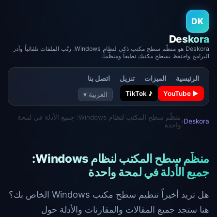
DK
Deskora
Deskora هو منظّم سطح مكتب ذكي لنظام Windows. رتّب الملفات تلقائياً وأدر
البرامج واحتفظ بسطح مكتبك نظيفاً ومنظّماً.
الرئيسية
الميزات
تنزيل
اتصل بنا
▶ YouTube
♪ TikTok
العربية ▾
منظّم سطح المكتب لنظام Windows: جميع الأدلة في لمحة
›
Deskora
واحدة
منظّم سطح المكتب لنظام Windows:
جميع الأدلة في لمحة واحدة
هل تريد أخيراً تنظيم سطح مكتب Windows الخاص بك؟
هنا ستجد جميع المقالات والمقارنات والأدلة حول