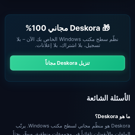
🎁 Deskora مجاني 100%
نظّم سطح مكتب Windows الخاص بك الآن – بلا
تسجيل، بلا اشتراك، بلا إعلانات.
تنزيل Deskora مجاناً
الأسئلة الشائعة
ما هو Deskora؟
Deskora هو منظّم مجاني لسطح مكتب Windows. يرتّب
الملفات والأيقونات تلقائياً في مجموعات منطقية، ويوفّر بحثاً