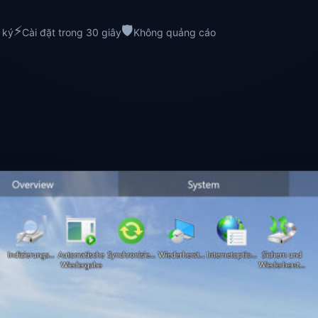
⚡
🛡️
 ký
Cài đặt trong 30 giây
Không quảng cáo