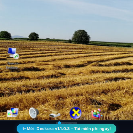
✨ Mới: Deskora v1.1.0.3 – Tải miễn phí ngay!