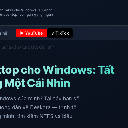
hông minh cho Windows. Tự động
iữ desktop luôn gọn gàng, ngăn
n hệ
▶ YouTube
♪ TikTok
Hướng dẫn trong Một Cái Nhìn
ktop cho Windows: Tất
 Một Cái Nhìn
ndows của mình? Tại đây bạn sẽ
 hướng dẫn về Deskora — trình tổ
g minh, tìm kiếm NTFS và biểu