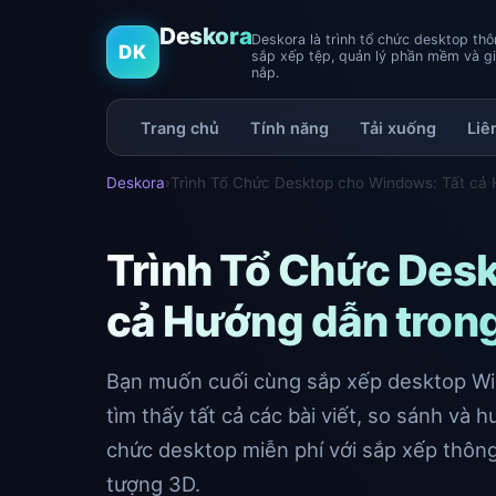
Deskora
Deskora là trình tổ chức desktop t
DK
sắp xếp tệp, quản lý phần mềm và g
nắp.
Trang chủ
Tính năng
Tải xuống
Liê
Deskora
›
Trình Tổ Chức Desktop cho Windows: Tất cả 
Trình Tổ Chức Des
cả Hướng dẫn trong
Bạn muốn cuối cùng sắp xếp desktop Wi
tìm thấy tất cả các bài viết, so sánh và
chức desktop miễn phí với sắp xếp thôn
tượng 3D.