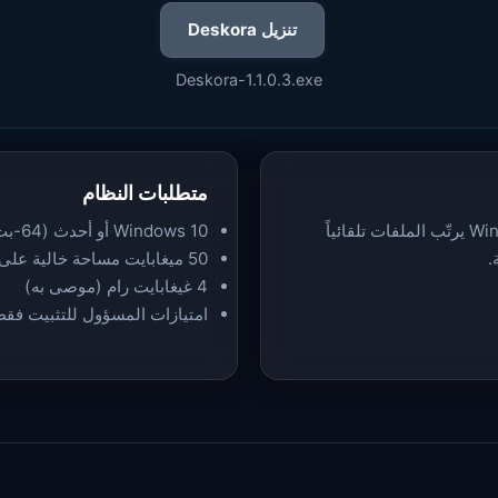
تنزيل Deskora
Deskora-1.1.0.3.exe
متطلبات النظام
Deskora هو منظّم سطح مكتب مجاني لنظام Windows يرتّب الملفات تلقائياً
Windows 10 أو أحدث (64-بت)
.
50 ميغابايت مساحة خالية على القرص
4 غيغابايت رام (موصى به)
امتيازات المسؤول للتثبيت فقط — أما Deskora نفسه 