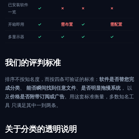
已安装软件
✓
✗
✗
✗
一览
开箱即用
✓
需布置
✓
需配置
多显示器
✓
✓
✓
✓
我们的评判标准
排序不按知名度，而按四条可验证的标准：
软件是否替您完
成分类
、
能否瞬间找到任意文件
、
是否明显拖慢系统
， 以
及
价格是否附带订阅或广告
。用这套标准衡量，多数知名工
具 只满足其中一到两条。
关于分类的透明说明