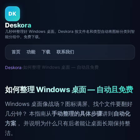
DK
Deskora
几秒钟整理好 Windows 桌面。Deskora 按文件名和类型自动将图标分类到智
能分组中。免费下载。
首页
功能
下载
联系我们
如何整理 Windows 桌面 — 自动且免费
Deskora
›
如何整理 Windows 桌面 — 自动且免费
Windows 桌面像战场？图标满屏、找个文件要翻好
几分钟？ 本指南从
手动整理的具体步骤
讲到
自动化
方案
， 并说明为什么只有后者能让桌面长期保持整
洁。