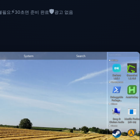
⚡
🛡️
불필요
30초면 준비 완료
광고 없음