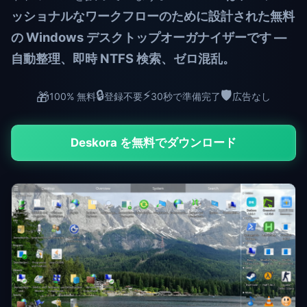
ッショナルなワークフローのために設計された無料
の Windows デスクトップオーガナイザーです —
自動整理、即時 NTFS 検索、ゼロ混乱。
🔒
⚡
🛡️
🎁
100% 無料
登録不要
30秒で準備完了
広告なし
Deskora を無料でダウンロード