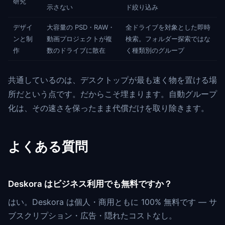
研究
示さない
ド絞り込み
デザイ
大容量の PSD・RAW・
全ドライブを対象とした即時
ンと制
動画プロジェクトが複
検索。フォルダー探索ではな
作
数のドライブに散在
く種類別のグループ
共通しているのは、デスクトップが最も速く物を置ける場
所だという点です。だからこそ埋まります。自動グループ
化は、その速さを保ったまま代償だけを取り除きます。
よくある質問
Deskora はビジネス利用でも無料ですか？
はい。Deskora は個人・商用ともに 100% 無料です — サ
ブスクリプション・広告・隠れたコストなし。