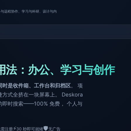
面：办公与远程协作、学习与科研、设计与内
用法：办公、学习与创作
同时是收件箱、工作台和归档区
。 项
式全挤在一块屏幕上。 Deskora
时搜索——100% 免费， 个人与
⚡
🛡️
无需注册
30 秒即可就绪
无广告