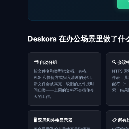
Deskora 在办公场景里做了什
🗂️ 自动分组
🔍 会
按文件名和类型把文档、表格、
NTFS
PDF 和快捷方式归入清晰的分组。
件表，几
新文件会被高亮，较旧的文件按时
配符（
*
间归类——上周的资料不会挡住今
索，结果
天的工作。
🖥️ 双屏和外接显示器
📋 所
每台显示器的布局状态单独保存。
内置的软