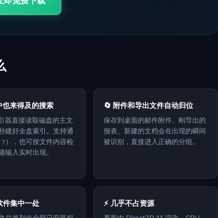
立即免费下载
么
议中也来得及的搜索
🔄 附件和导出文件自动归位
 索引器直接读取磁盘的主文
保存到桌面的邮件附件、刚导出的
秒建好全盘索引。支持通
报表、新建的文档会在出现的瞬间
、
），也可按文件内容检
被识别，直接进入正确的分组。
?
随输入实时出现。
有软件集中一处
⚡ 几乎不占资源
件总览列出全部已安装程
界面由 Direct3D 11 渲染，CPU