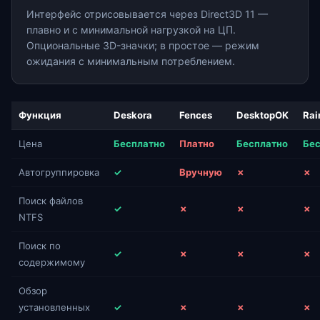
Интерфейс отрисовывается через Direct3D 11 —
плавно и с минимальной нагрузкой на ЦП.
Опциональные 3D-значки; в простое — режим
ожидания с минимальным потреблением.
Функция
Deskora
Fences
DesktopOK
Rai
Цена
Бесплатно
Платно
Бесплатно
Бес
Автогруппировка
✓
Вручную
✗
✗
Поиск файлов
✓
✗
✗
✗
NTFS
Поиск по
✓
✗
✗
✗
содержимому
Обзор
установленных
✓
✗
✗
✗