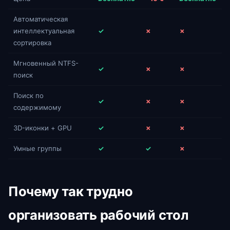
Автоматическая
интеллектуальная
✓
✗
✗
сортировка
Мгновенный NTFS-
✓
✗
✗
поиск
Поиск по
✓
✗
✗
содержимому
3D-иконки + GPU
✓
✗
✗
Умные группы
✓
✓
✗
Почему так трудно
организовать рабочий стол