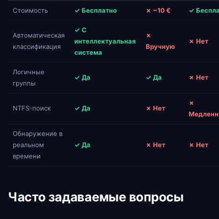
Стоимость
✓ Бесплатно
✗ ~10 €
✓ Беспл
✓ С
Автоматическая
✗
интеллектуальная
✗ Нет
классификация
Вручную
система
Логичные
✓ Да
✓ Да
✗ Нет
группы
✗
NTFS-поиск
✓ Да
✗ Нет
Медлен
Обнаружение в
реальном
✓ Да
✗ Нет
✗ Нет
времени
Часто задаваемые вопросы