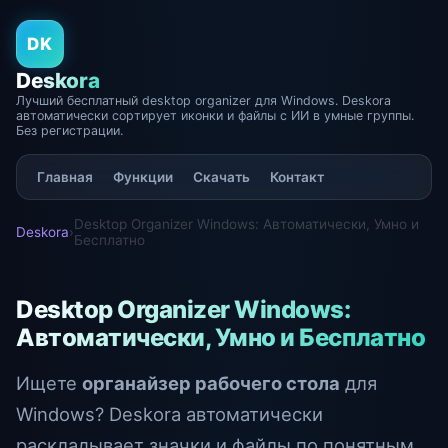
DK
Deskora
Лучший бесплатный desktop organizer для Windows. Deskora
автоматически сортирует иконки и файлы с ИИ в умные группы.
Без регистрации.
Главная
Функции
Скачать
Контакт
Desktop Organizer Windows: Автоматически, Умно и
Deskora
›
Бесплатно
Desktop Organizer Windows:
Автоматически, Умно и Бесплатно
Ищете
органайзер рабочего стола
для
Windows? Deskora автоматически
раскладывает значки и файлы по понятным