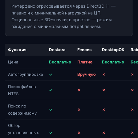
Интерфейс отрисовывается через Direct3D 11 —
плавно и с минимальной нагрузкой на ЦП.
Опциональные 3D-значки; в простое — режим
ожидания с минимальным потреблением.
Функция
Deskora
Fences
DesktopOK
Rai
Цена
Бесплатно
Платно
Бесплатно
Бес
Автогруппировка
✓
Вручную
✗
✗
Поиск файлов
✓
✗
✗
✗
NTFS
Поиск по
✓
✗
✗
✗
содержимому
Обзор
установленных
✓
✗
✗
✗