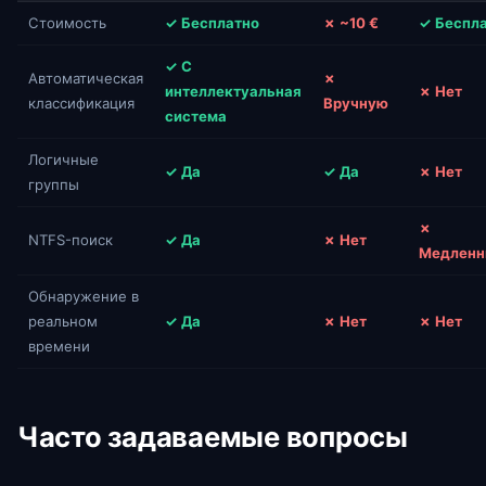
Стоимость
✓ Бесплатно
✗ ~10 €
✓ Беспл
✓ С
Автоматическая
✗
интеллектуальная
✗ Нет
классификация
Вручную
система
Логичные
✓ Да
✓ Да
✗ Нет
группы
✗
NTFS-поиск
✓ Да
✗ Нет
Медлен
Обнаружение в
реальном
✓ Да
✗ Нет
✗ Нет
времени
Часто задаваемые вопросы