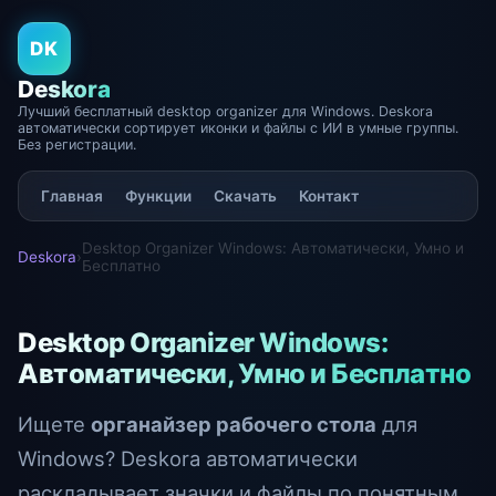
DK
Deskora
Лучший бесплатный desktop organizer для Windows. Deskora
автоматически сортирует иконки и файлы с ИИ в умные группы.
Без регистрации.
Главная
Функции
Скачать
Контакт
Desktop Organizer Windows: Автоматически, Умно и
Deskora
›
Бесплатно
Desktop Organizer Windows:
Автоматически, Умно и Бесплатно
Ищете
органайзер рабочего стола
для
Windows? Deskora автоматически
раскладывает значки и файлы по понятным