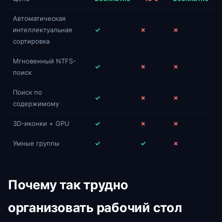
Автоматическая
интеллектуальная
✓
✗
✗
сортировка
Мгновенный NTFS-
✓
✗
✗
поиск
Поиск по
✓
✗
✗
содержимому
3D-иконки + GPU
✓
✗
✗
Умные группы
✓
✓
✗
Почему так трудно
организовать рабочий стол