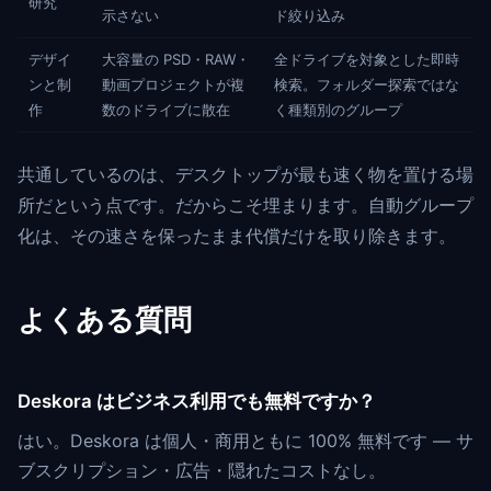
研究
示さない
ド絞り込み
デザイ
大容量の PSD・RAW・
全ドライブを対象とした即時
ンと制
動画プロジェクトが複
検索。フォルダー探索ではな
作
数のドライブに散在
く種類別のグループ
共通しているのは、デスクトップが最も速く物を置ける場
所だという点です。だからこそ埋まります。自動グループ
化は、その速さを保ったまま代償だけを取り除きます。
よくある質問
Deskora はビジネス利用でも無料ですか？
はい。Deskora は個人・商用ともに 100% 無料です — サ
ブスクリプション・広告・隠れたコストなし。