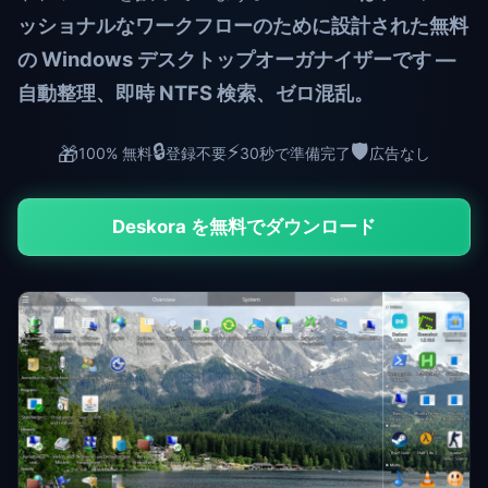
ッショナルなワークフローのために設計された無料
の Windows デスクトップオーガナイザーです —
自動整理、即時 NTFS 検索、ゼロ混乱。
🔒
⚡
🛡️
🎁
100% 無料
登録不要
30秒で準備完了
広告なし
Deskora を無料でダウンロード