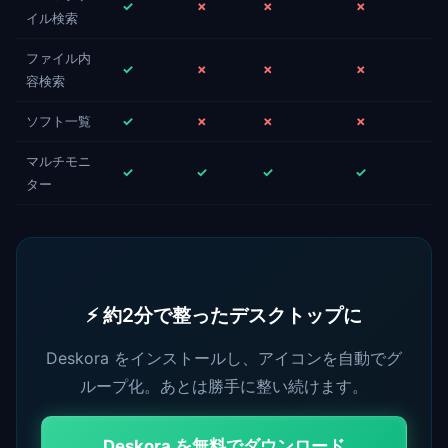
✓
✗
✗
✗
イル検索
ファイル内
✓
✗
✗
✗
容検索
ソフト一覧
✓
✗
✗
✗
マルチモニ
✓
✓
✓
✓
ター
⚡ 約2分で整ったデスクトップに
Deskora をインストールし、アイコンを自動でグ
ループ化。あとは勝手に整い続けます。
Deskora を無料でダウンロード