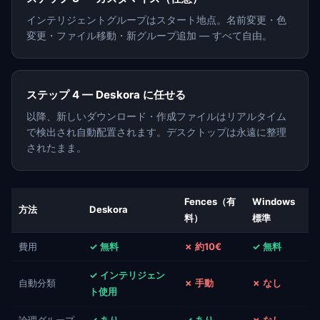
インテリジェントグループはスタート地点。名前変更・色
変更・ファイル移動・新グループ追加 — すべて自由。
ステップ 4 — Deskora に任せる
以降、新しいダウンロード・作成ファイルはリアルタイム
で検出され自動配置されます。デスクトップは永遠に整理
されたまま。
Fences（有
Windows
方法
Deskora
料）
標準
費用
✓ 無料
✗ 約10€
✓ 無料
✓ インテリジェン
自動分類
✗ 手動
✗ なし
ト使用