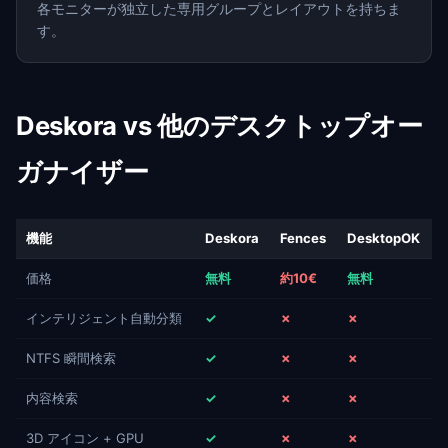
各モニターが独立した専用グループとレイアウトを持ちま
す。
Deskora vs 他のデスクトップオー
ガナイザー
機能
Deskora
Fences
DesktopOK
価格
無料
約10€
無料
インテリジェント自動分類
✓
✗
✗
NTFS 瞬間検索
✓
✗
✗
内容検索
✓
✗
✗
3D アイコン + GPU
✓
✗
✗